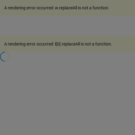
A rendering error occurred:
w.replaceAll is not a function
.
A rendering error occurred:
l[0].replaceAll is not a function
.