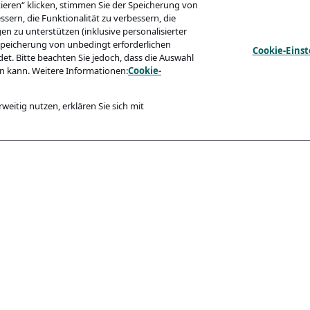
ieren“ klicken, stimmen Sie der Speicherung von
sern, die Funktionalität zu verbessern, die
zu unterstützen (inklusive personalisierter
 Speicherung von unbedingt erforderlichen
Cookie-Eins
t. Bitte beachten Sie jedoch, dass die Auswahl
n kann. Weitere Informationen:
Cookie-
weitig nutzen, erklären Sie sich mit
Konformität
ärung
Barrierefreiheit
Code Of Conduct
ewerber:innen