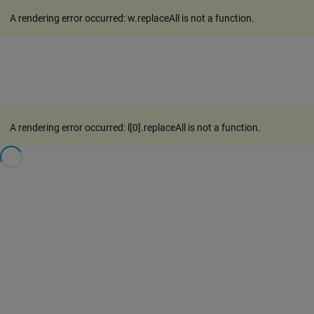
A rendering error occurred:
w.replaceAll is not a function
.
A rendering error occurred:
l[0].replaceAll is not a function
.