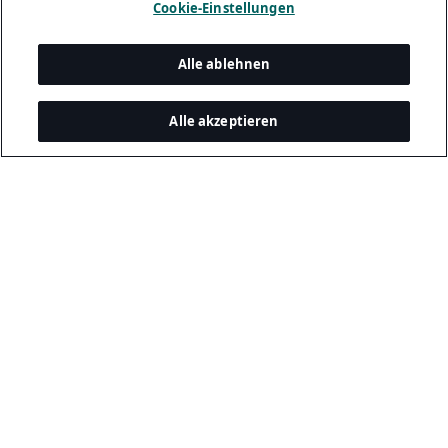
Cookie-Einstellungen
Alle ablehnen
Alle akzeptieren
Legal and Privacy
Datenschutzerklärung
Cookie Richtlinie
Sicherheit Für Bewerber:innen
Impressum