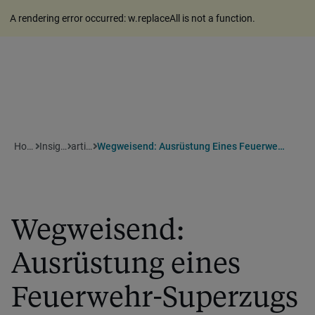
A rendering error occurred:
w.replaceAll is not a function
.
Home
Insights
artikel
Wegweisend: Ausrüstung Eines Feuerwehr-Superzugs
Wegweisend:
Ausrüstung eines
Feuerwehr-Superzugs