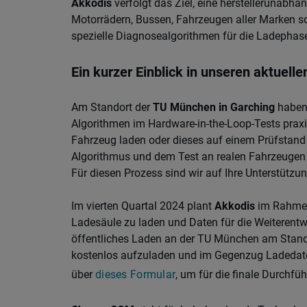
Akkodis
verfolgt das Ziel, eine herstellerunabhä
Motorrädern, Bussen, Fahrzeugen aller Marken 
spezielle Diagnosealgorithmen für die Ladephase
Ein kurzer Einblick in unseren aktuellen
Am Standort der
TU München in Garching
haben 
Algorithmen im Hardware-in-the-Loop-Tests praxi
Fahrzeug laden oder dieses auf einem Prüfstand 
Algorithmus und dem Test an realen Fahrzeugen v
Für diesen Prozess sind wir auf Ihre Unterstütz
Im vierten Quartal 2024 plant
Akkodis
im Rahme
Ladesäule zu laden und Daten für die Weiterent
öffentliches Laden an der TU München am Standor
kostenlos aufzuladen und im Gegenzug Ladedaten 
über
dieses Formular
, um für die finale Durchfü