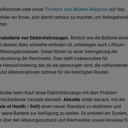
blikationen oder unser
Thinkers and Makers-Magazin
auf das
hlen wir Ihnen, sich damit vertraut zu machen, um tiefergehend
lten.
nsbatterie von Elektrofahrzeugen
. Ähnlich wie die Batterie eine
dessen Akku schneller entladen ist, unterliegen auch Lithium-
Alterungsprozessen. Diese führen zu einer Verringerung der
uzierung der Reichweite. Dies stellt insbesondere für
ne Herausforderung dar, da sie gezwungen sind, die vorhandenen
nd Altersstrukturen optimal für die benötigten Routen
ändler beim Kauf eines Elektrofahrzeugs mit dem Problem
entscheidende Variable darstellt.
Akkodis
strebt danach, mit der
ate of Health / SoH)
einen neuen Standard zu etablieren und
ine Batterie zur Verfügung zu stellen. Es entsteht ein System,
te über den Alterungszustand und Reichweiten sowie Hinweise fü