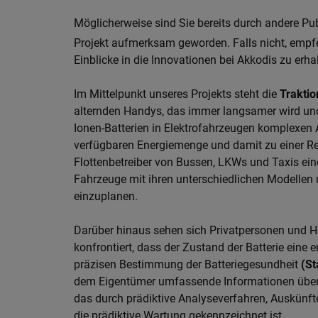
Möglicherweise sind Sie bereits durch andere Pu
Projekt aufmerksam geworden. Falls nicht, empfe
Einblicke in die Innovationen bei Akkodis zu erha
Im Mittelpunkt unseres Projekts steht die
Traktio
alternden Handys, das immer langsamer wird und 
Ionen-Batterien in Elektrofahrzeugen komplexen 
verfügbaren Energiemenge und damit zu einer Red
Flottenbetreiber von Bussen, LKWs und Taxis ei
Fahrzeuge mit ihren unterschiedlichen Modellen u
einzuplanen.
Darüber hinaus sehen sich Privatpersonen und H
konfrontiert, dass der Zustand der Batterie eine 
präzisen Bestimmung der Batteriegesundheit
(St
dem Eigentümer umfassende Informationen über se
das durch prädiktive Analyseverfahren, Auskünf
die prädiktive Wartung gekennzeichnet ist.