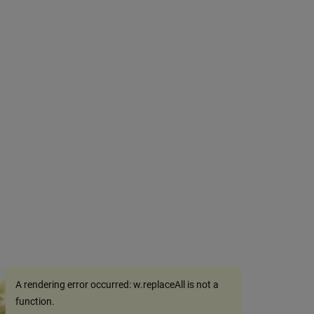
A rendering error occurred:
w.replaceAll is not a
function
.