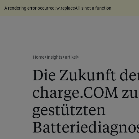
A rendering error occurred:
w.replaceAll is not a function
.
Home
Insights
artikel
Die Zukunft der
charge.COM zur
gestützten
Batteriediagno