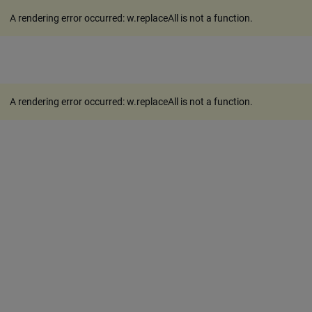
A rendering error occurred:
w.replaceAll is not a function
.
A rendering error occurred:
w.replaceAll is not a function
.