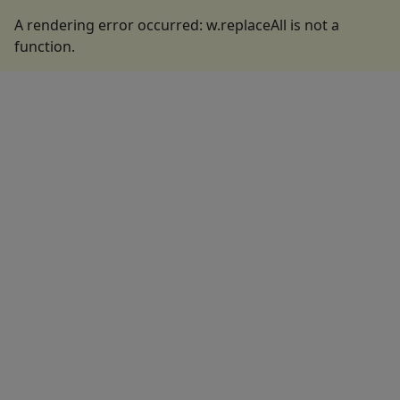
A rendering error occurred:
w.replaceAll is not a
function
.