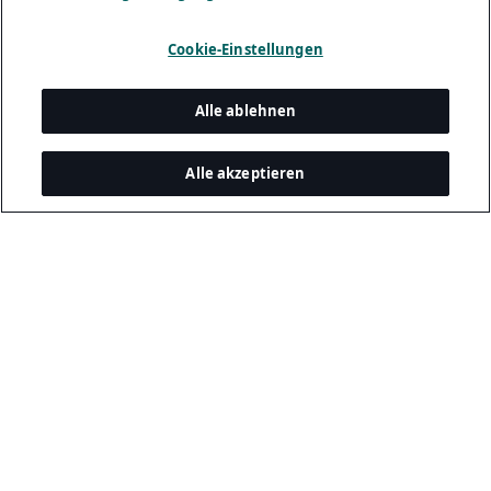
Cookie-Einstellungen
Alle ablehnen
Alle akzeptieren
Ein globaler Vorreiter im Digital Engineering,
der das Unglaubliche möglich macht.