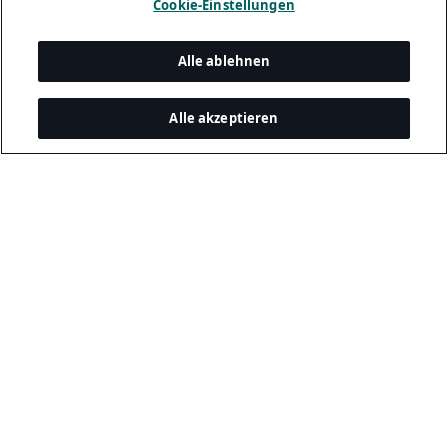
Cookie-Einstellungen
Alle ablehnen
Alle akzeptieren
Legal and Privacy
Datenschutzerklärung
Cookie Richtlinie
Sicherheit Für Bewerber:innen
Impressum