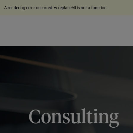
A rendering error occurred:
w.replaceAll is not a function
.
Consulting