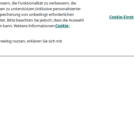
sern, die Funktionalität zu verbessern, die
zu unterstützen (inklusive personalisierter
 Speicherung von unbedingt erforderlichen
Cookie-Eins
t. Bitte beachten Sie jedoch, dass die Auswahl
n kann. Weitere Informationen:
Cookie-
weitig nutzen, erklären Sie sich mit
Konformität
ärung
Barrierefreiheit
Code Of Conduct
ewerber:innen