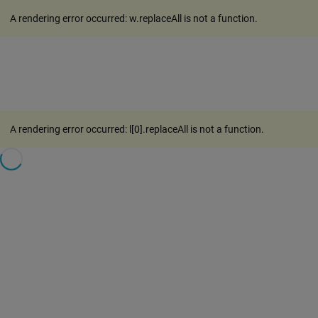
A rendering error occurred:
w.replaceAll is not a function
.
A rendering error occurred:
l[0].replaceAll is not a function
.