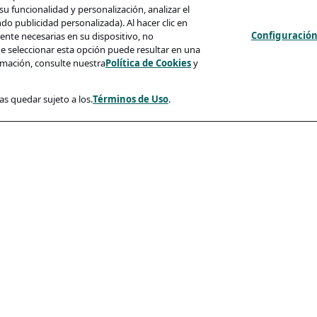
u funcionalidad y personalización, analizar el
 publicidad personalizada). Al hacer clic en
Configuración
nte necesarias en su dispositivo, no
e seleccionar esta opción puede resultar en una
mación, consulte nuestra
Política de Cookies
y
as quedar sujeto a los.
Términos de Uso
.
d
Conformidad
cidad
Accesibilidad
so
es
 Candidatos Y Phishing