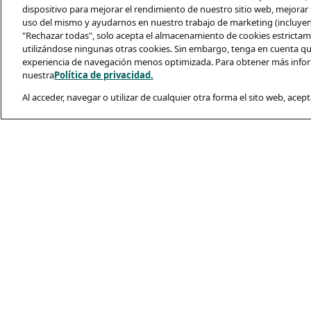
dispositivo para mejorar el rendimiento de nuestro sitio web, mejorar s
uso del mismo y ayudarnos en nuestro trabajo de marketing (incluyendo
"Rechazar todas", solo acepta el almacenamiento de cookies estrictame
utilizándose ningunas otras cookies. Sin embargo, tenga en cuenta qu
experiencia de navegación menos optimizada. Para obtener más infor
nuestra
Política de privacidad.
Al acceder, navegar o utilizar de cualquier otra forma el sito web, acept
Legal y Privacida
Política De Priva
Condiciones De U
Política De Cooki
Seguridad De Los