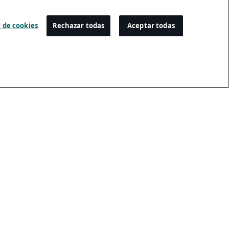
 de cookies
Rechazar todas
Aceptar todas
Configuración
Centro De Preferencias De Cookies
Inscripción Por Email
Cancelación De La Suscripción Por Email