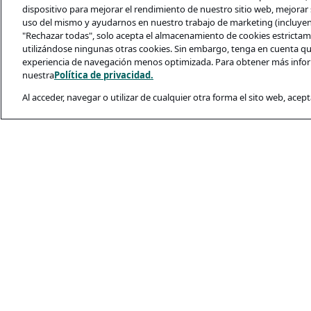
dispositivo para mejorar el rendimiento de nuestro sitio web, mejorar s
uso del mismo y ayudarnos en nuestro trabajo de marketing (incluyendo
"Rechazar todas", solo acepta el almacenamiento de cookies estrictame
utilizándose ningunas otras cookies. Sin embargo, tenga en cuenta qu
experiencia de navegación menos optimizada. Para obtener más infor
nuestra
Política de privacidad.
Al acceder, navegar o utilizar de cualquier otra forma el sito web, acept
Legal y Privacida
Política De Priva
Condiciones De U
Política De Cooki
Seguridad De Los