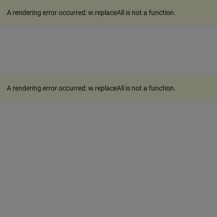
A rendering error occurred:
w.replaceAll is not a function
.
A rendering error occurred:
w.replaceAll is not a function
.