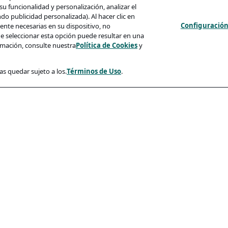
u funcionalidad y personalización, analizar el
 publicidad personalizada). Al hacer clic en
Configuración
nte necesarias en su dispositivo, no
e seleccionar esta opción puede resultar en una
mación, consulte nuestra
Política de Cookies
y
as quedar sujeto a los.
Términos de Uso
.
d
Conformidad
cidad
Accesibilidad
so
es
 Candidatos Y Phishing