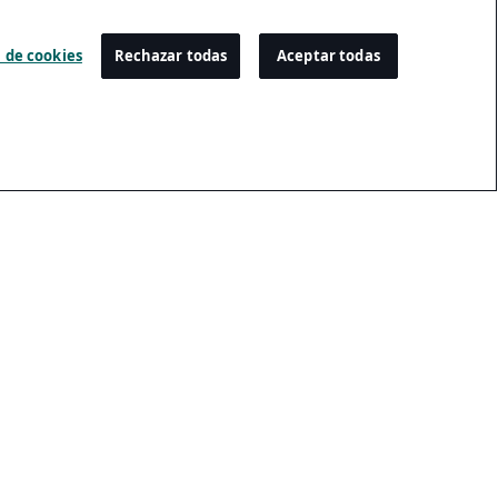
 de cookies
Rechazar todas
Aceptar todas
Configuración
Centro De Preferencias De Cookies
Inscripción Por Email
Cancelación De La Suscripción Por Email