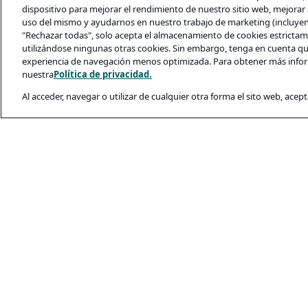
dispositivo para mejorar el rendimiento de nuestro sitio web, mejorar s
uso del mismo y ayudarnos en nuestro trabajo de marketing (incluyendo
"Rechazar todas", solo acepta el almacenamiento de cookies estrictame
utilizándose ningunas otras cookies. Sin embargo, tenga en cuenta qu
experiencia de navegación menos optimizada. Para obtener más infor
nuestra
Política de privacidad.
Al acceder, navegar o utilizar de cualquier otra forma el sito web, acept
Legal y Privacida
Política De Priva
Condiciones De U
Política De Cooki
Seguridad De Los