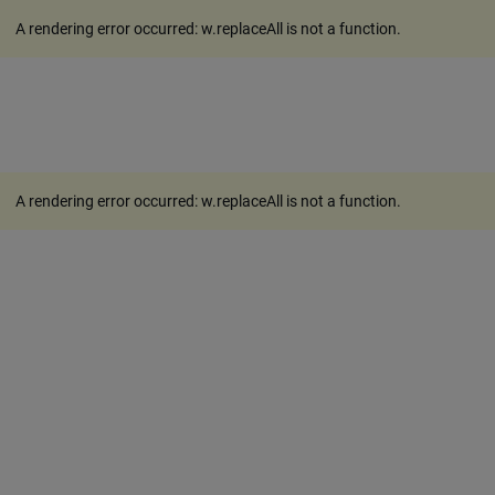
A rendering error occurred:
w.replaceAll is not a function
.
A rendering error occurred:
w.replaceAll is not a function
.