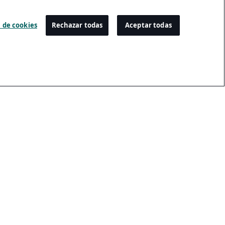
 de cookies
Rechazar todas
Aceptar todas
Configuración
Centro De Preferencias De Cookies
Inscripción Por Email
Cancelación De La Suscripción Por Email