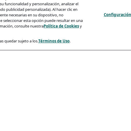
u funcionalidad y personalización, analizar el
 publicidad personalizada). Al hacer clic en
Configuración
nte necesarias en su dispositivo, no
e seleccionar esta opción puede resultar en una
mación, consulte nuestra
Política de Cookies
y
as quedar sujeto a los.
Términos de Uso
.
d
Conformidad
cidad
Accesibilidad
so
es
 Candidatos Y Phishing