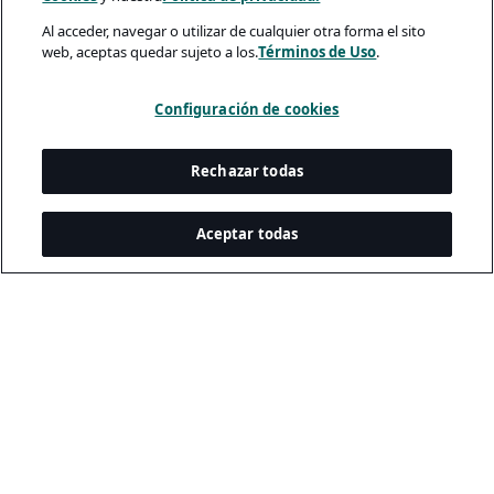
Al acceder, navegar o utilizar de cualquier otra forma el sito
web, aceptas quedar sujeto a los.
Términos de Uso
.
Configuración de cookies
Rechazar todas
Aceptar todas
A rendering error occurred:
me.replaceAll is not a function
.
Legal y Privacidad
Política De Privacidad