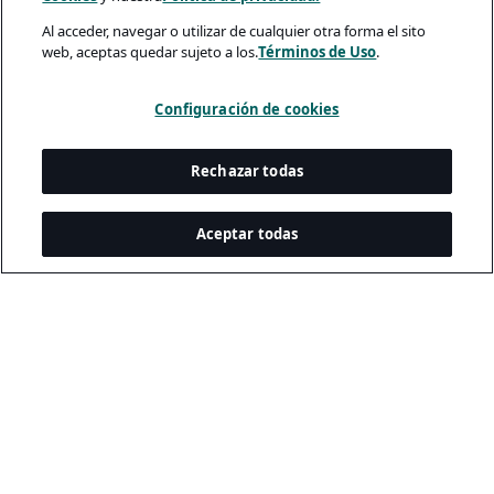
Al acceder, navegar o utilizar de cualquier otra forma el sito
web, aceptas quedar sujeto a los.
Términos de Uso
.
Configuración de cookies
Rechazar todas
Aceptar todas
A rendering error occurred:
me.replaceAll is not a function
.
Legal y Privacidad
Política De Privacidad