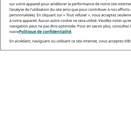
sur votre appareil pour améliorer la performance de notre site internet,
l'analyse de l'utilisation du site ainsi que pour contribuer à nos effort
personnalisée). En cliquant sur « Tout refuser », vous acceptez seulem
à votre appareil. Aucun autre cookie ne sera utilisé. Veuillez noter qu
navigation peut ne pas être optimisée. Pour en savoir plus, consultez 
notre
Politique de confidentialité
.
En accédant, naviguant ou utilisant ce site internet, vous acceptez d'êtr
Documents Léga
Politique De Conf
Conditions D’utili
Politique Relativ
Sécurité Et Ham