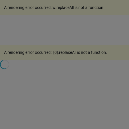
A rendering error occurred:
w.replaceAll is not a function
.
A rendering error occurred:
l[0].replaceAll is not a function
.