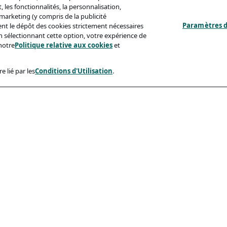
 les fonctionnalités, la personnalisation,
s marketing (y compris de la publicité
Paramètres d
ent le dépôt des cookies strictement nécessaires
'en sélectionnant cette option, votre expérience de
notre
Politique relative aux cookies
et
e lié par les
Conditions d'Utilisation
.
ux
Conformité
identialité
Accessibilite
sation
Code De Conduite
e Aux Cookies
eçonnage