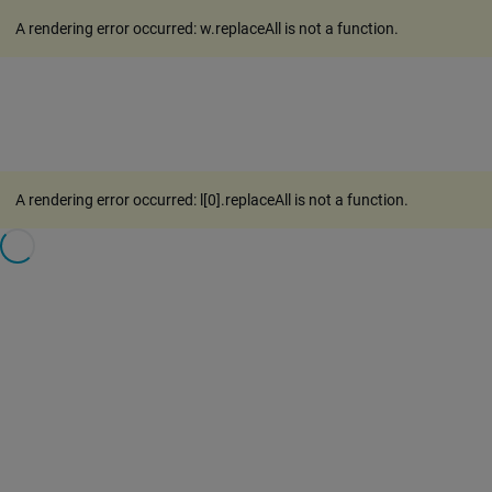
A rendering error occurred:
w.replaceAll is not a function
.
A rendering error occurred:
l[0].replaceAll is not a function
.