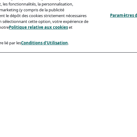
 les fonctionnalités, la personnalisation,
s marketing (y compris de la publicité
Paramètres d
ent le dépôt des cookies strictement nécessaires
'en sélectionnant cette option, votre expérience de
notre
Politique relative aux cookies
et
e lié par les
Conditions d'Utilisation
.
ux
Conformité
identialité
Accessibilite
sation
Code De Conduite
e Aux Cookies
eçonnage