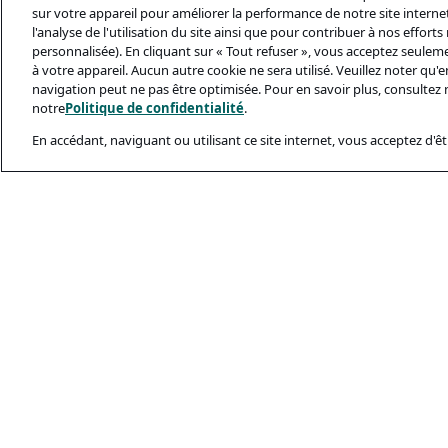
sur votre appareil pour améliorer la performance de notre site internet,
l'analyse de l'utilisation du site ainsi que pour contribuer à nos effort
personnalisée). En cliquant sur « Tout refuser », vous acceptez seulem
à votre appareil. Aucun autre cookie ne sera utilisé. Veuillez noter qu
navigation peut ne pas être optimisée. Pour en savoir plus, consultez 
notre
Politique de confidentialité
.
En accédant, naviguant ou utilisant ce site internet, vous acceptez d'êtr
Documents Léga
Politique De Conf
Conditions D’utili
Politique Relativ
Sécurité Et Ham