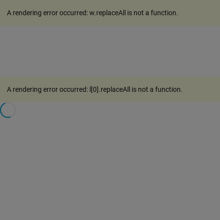
A rendering error occurred:
w.replaceAll is not a function
.
A rendering error occurred:
l[0].replaceAll is not a function
.