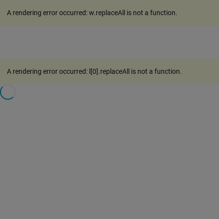
A rendering error occurred:
w.replaceAll is not a function
.
A rendering error occurred:
l[0].replaceAll is not a function
.