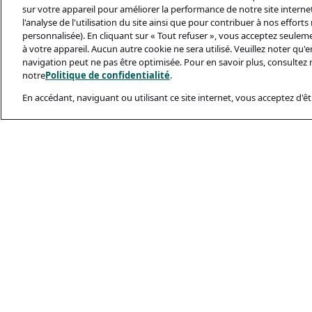
sur votre appareil pour améliorer la performance de notre site internet,
l'analyse de l'utilisation du site ainsi que pour contribuer à nos effort
personnalisée). En cliquant sur « Tout refuser », vous acceptez seulem
à votre appareil. Aucun autre cookie ne sera utilisé. Veuillez noter qu
navigation peut ne pas être optimisée. Pour en savoir plus, consultez 
notre
Politique de confidentialité
.
En accédant, naviguant ou utilisant ce site internet, vous acceptez d'êtr
Documents Léga
Politique De Conf
Conditions D’utili
Politique Relativ
Sécurité Et Ham