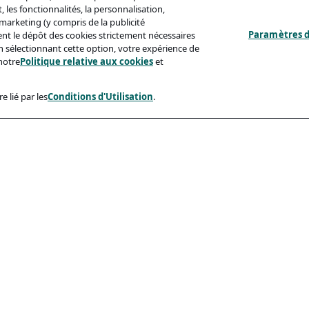
 les fonctionnalités, la personnalisation,
s marketing (y compris de la publicité
Paramètres d
ent le dépôt des cookies strictement nécessaires
'en sélectionnant cette option, votre expérience de
notre
Politique relative aux cookies
et
e lié par les
Conditions d'Utilisation
.
ux
Conformité
identialité
Accessibilite
sation
Code De Conduite
e Aux Cookies
eçonnage