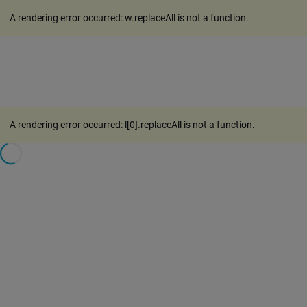
A rendering error occurred:
w.replaceAll is not a function
.
A rendering error occurred:
l[0].replaceAll is not a function
.