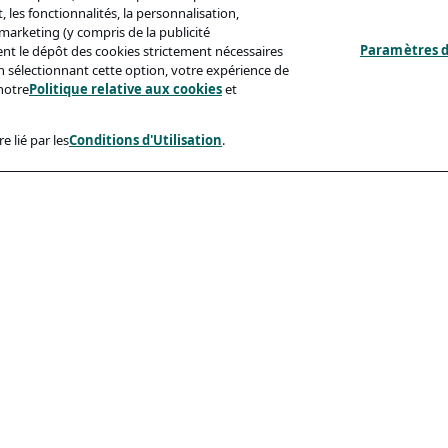
 les fonctionnalités, la personnalisation,
s marketing (y compris de la publicité
Paramètres d
ent le dépôt des cookies strictement nécessaires
'en sélectionnant cette option, votre expérience de
notre
Politique relative aux cookies
et
e lié par les
Conditions d'Utilisation
.
ux
Conformité
identialité
Accessibilite
sation
Code De Conduite
e Aux Cookies
eçonnage