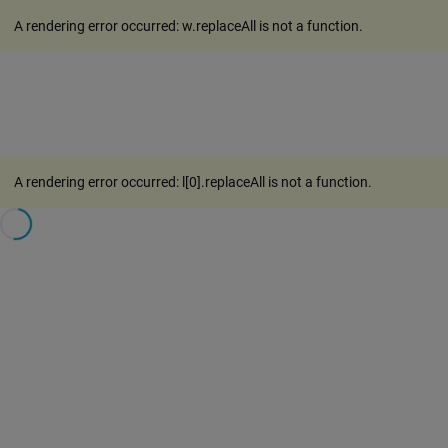
A rendering error occurred:
w.replaceAll is not a function
.
A rendering error occurred:
l[0].replaceAll is not a function
.