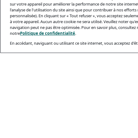
sur votre appareil pour améliorer la performance de notre site internet,
l'analyse de l'utilisation du site ainsi que pour contribuer à nos effort
personnalisée). En cliquant sur « Tout refuser », vous acceptez seulem
à votre appareil. Aucun autre cookie ne sera utilisé. Veuillez noter qu
navigation peut ne pas être optimisée. Pour en savoir plus, consultez 
notre
Politique de confidentialité
.
En accédant, naviguant ou utilisant ce site internet, vous acceptez d'êtr
Documents Léga
Politique De Conf
Conditions D’utili
Politique Relativ
Sécurité Et Ham