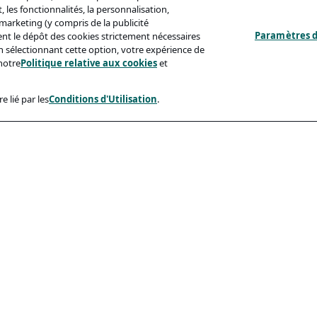
 les fonctionnalités, la personnalisation,
s marketing (y compris de la publicité
Paramètres d
ent le dépôt des cookies strictement nécessaires
'en sélectionnant cette option, votre expérience de
notre
Politique relative aux cookies
et
e lié par les
Conditions d'Utilisation
.
ux
Conformité
identialité
Accessibilite
sation
Code De Conduite
e Aux Cookies
eçonnage