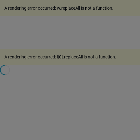
A rendering error occurred:
w.replaceAll is not a function
.
A rendering error occurred:
l[0].replaceAll is not a function
.