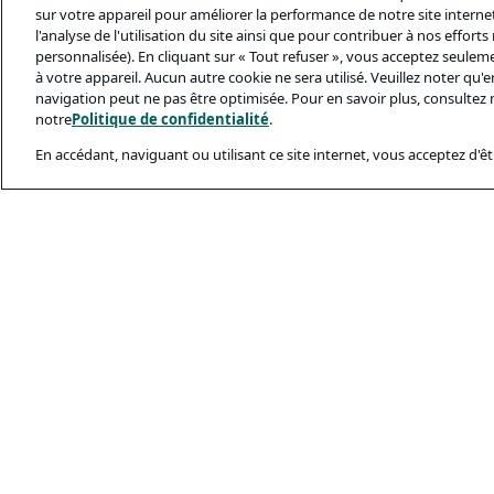
sur votre appareil pour améliorer la performance de notre site internet,
l'analyse de l'utilisation du site ainsi que pour contribuer à nos effort
personnalisée). En cliquant sur « Tout refuser », vous acceptez seulem
à votre appareil. Aucun autre cookie ne sera utilisé. Veuillez noter qu
navigation peut ne pas être optimisée. Pour en savoir plus, consultez 
notre
Politique de confidentialité
.
En accédant, naviguant ou utilisant ce site internet, vous acceptez d'êtr
Documents Léga
Politique De Conf
Conditions D’utili
Politique Relativ
Sécurité Et Ham