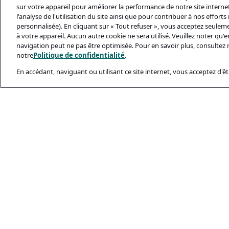
sur votre appareil pour améliorer la performance de notre site internet,
l'analyse de l'utilisation du site ainsi que pour contribuer à nos effort
personnalisée). En cliquant sur « Tout refuser », vous acceptez seulem
à votre appareil. Aucun autre cookie ne sera utilisé. Veuillez noter qu
navigation peut ne pas être optimisée. Pour en savoir plus, consultez 
notre
Politique de confidentialité
.
En accédant, naviguant ou utilisant ce site internet, vous acceptez d'êtr
Documents Léga
Politique De Conf
Conditions D’utili
Politique Relativ
Sécurité Et Ham