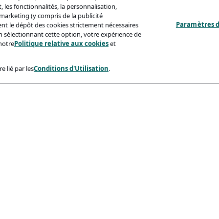
 les fonctionnalités, la personnalisation,
s marketing (y compris de la publicité
Paramètres d
ent le dépôt des cookies strictement nécessaires
'en sélectionnant cette option, votre expérience de
notre
Politique relative aux cookies
et
e lié par les
Conditions d'Utilisation
.
ux
Conformité
identialité
Accessibilite
sation
Code De Conduite
e Aux Cookies
eçonnage