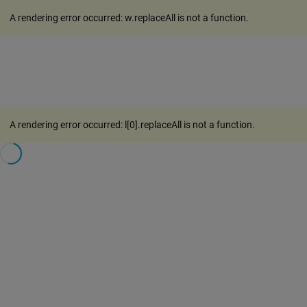
A rendering error occurred:
w.replaceAll is not a function
.
A rendering error occurred:
l[0].replaceAll is not a function
.