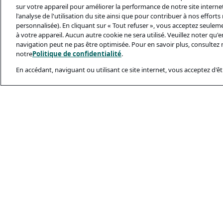
sur votre appareil pour améliorer la performance de notre site internet,
l'analyse de l'utilisation du site ainsi que pour contribuer à nos effort
personnalisée). En cliquant sur « Tout refuser », vous acceptez seulem
à votre appareil. Aucun autre cookie ne sera utilisé. Veuillez noter qu
navigation peut ne pas être optimisée. Pour en savoir plus, consultez 
notre
Politique de confidentialité
.
En accédant, naviguant ou utilisant ce site internet, vous acceptez d'êtr
Documents Léga
Politique De Conf
Conditions D’utili
Politique Relativ
Sécurité Et Ham