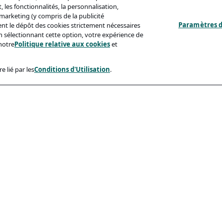
 les fonctionnalités, la personnalisation,
s marketing (y compris de la publicité
Paramètres d
ent le dépôt des cookies strictement nécessaires
'en sélectionnant cette option, votre expérience de
notre
Politique relative aux cookies
et
e lié par les
Conditions d'Utilisation
.
ux
Conformité
identialité
Accessibilite
sation
Code De Conduite
e Aux Cookies
eçonnage