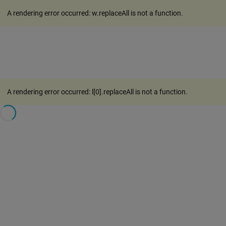
A rendering error occurred:
w.replaceAll is not a function
.
A rendering error occurred:
l[0].replaceAll is not a function
.