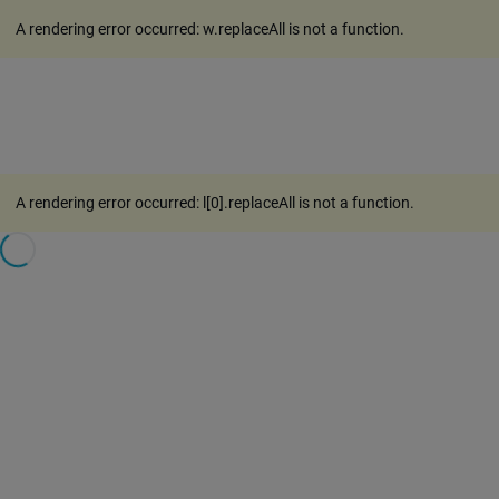
A rendering error occurred:
w.replaceAll is not a function
.
A rendering error occurred:
l[0].replaceAll is not a function
.