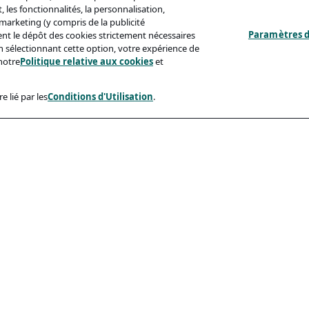
 les fonctionnalités, la personnalisation,
s marketing (y compris de la publicité
Paramètres d
ent le dépôt des cookies strictement nécessaires
'en sélectionnant cette option, votre expérience de
notre
Politique relative aux cookies
et
e lié par les
Conditions d'Utilisation
.
ux
Conformité
identialité
Accessibilite
sation
Code De Conduite
e Aux Cookies
eçonnage