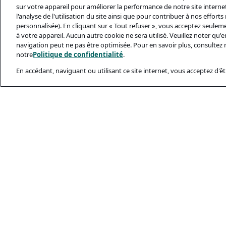
sur votre appareil pour améliorer la performance de notre site internet,
l'analyse de l'utilisation du site ainsi que pour contribuer à nos effort
personnalisée). En cliquant sur « Tout refuser », vous acceptez seulem
à votre appareil. Aucun autre cookie ne sera utilisé. Veuillez noter qu
navigation peut ne pas être optimisée. Pour en savoir plus, consultez 
notre
Politique de confidentialité
.
En accédant, naviguant ou utilisant ce site internet, vous acceptez d'êtr
Documents Léga
Politique De Conf
Conditions D’utili
Politique Relativ
Sécurité Et Ham