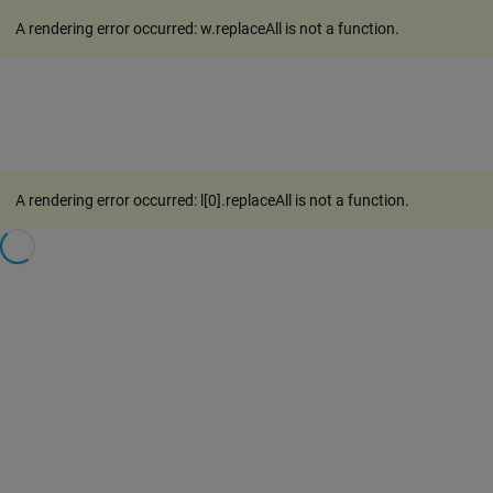
A rendering error occurred:
w.replaceAll is not a function
.
A rendering error occurred:
l[0].replaceAll is not a function
.