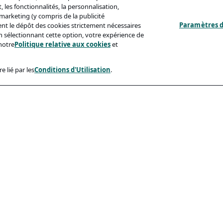
 les fonctionnalités, la personnalisation,
s marketing (y compris de la publicité
Paramètres d
ent le dépôt des cookies strictement nécessaires
'en sélectionnant cette option, votre expérience de
notre
Politique relative aux cookies
et
e lié par les
Conditions d'Utilisation
.
ux
Conformité
identialité
Accessibilite
sation
Code De Conduite
e Aux Cookies
eçonnage