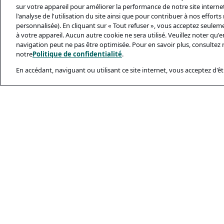
sur votre appareil pour améliorer la performance de notre site internet,
l'analyse de l'utilisation du site ainsi que pour contribuer à nos effort
personnalisée). En cliquant sur « Tout refuser », vous acceptez seulem
à votre appareil. Aucun autre cookie ne sera utilisé. Veuillez noter qu
navigation peut ne pas être optimisée. Pour en savoir plus, consultez 
notre
Politique de confidentialité
.
En accédant, naviguant ou utilisant ce site internet, vous acceptez d'êtr
Documents Léga
Politique De Conf
Conditions D’utili
Politique Relativ
Sécurité Et Ham