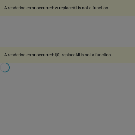
A rendering error occurred:
w.replaceAll is not a function
.
A rendering error occurred:
l[0].replaceAll is not a function
.