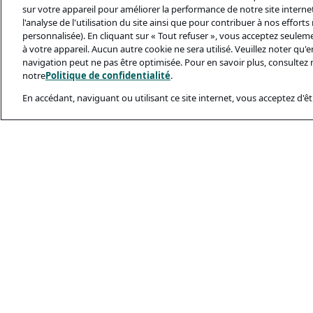
sur votre appareil pour améliorer la performance de notre site internet,
l'analyse de l'utilisation du site ainsi que pour contribuer à nos effort
personnalisée). En cliquant sur « Tout refuser », vous acceptez seulem
à votre appareil. Aucun autre cookie ne sera utilisé. Veuillez noter qu
navigation peut ne pas être optimisée. Pour en savoir plus, consultez 
notre
Politique de confidentialité
.
En accédant, naviguant ou utilisant ce site internet, vous acceptez d'êtr
Documents Léga
Politique De Conf
Conditions D’utili
Politique Relativ
Sécurité Et Ham