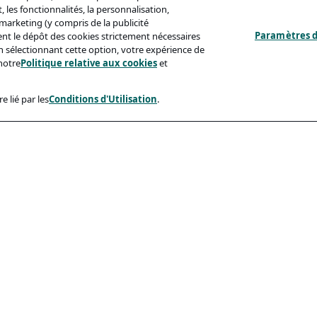
 les fonctionnalités, la personnalisation,
s marketing (y compris de la publicité
Paramètres d
ent le dépôt des cookies strictement nécessaires
'en sélectionnant cette option, votre expérience de
notre
Politique relative aux cookies
et
e lié par les
Conditions d'Utilisation
.
ux
Conformité
identialité
Accessibilite
sation
Code De Conduite
e Aux Cookies
eçonnage