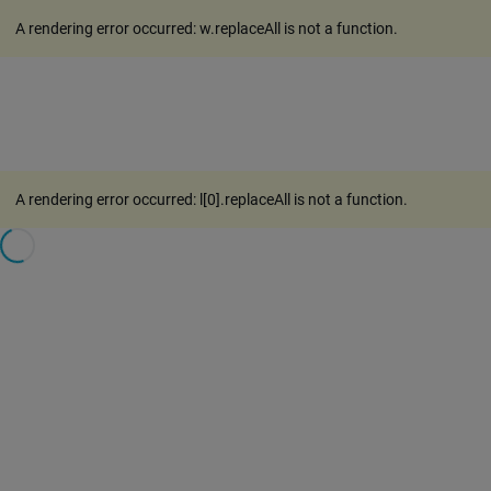
A rendering error occurred:
w.replaceAll is not a function
.
A rendering error occurred:
l[0].replaceAll is not a function
.