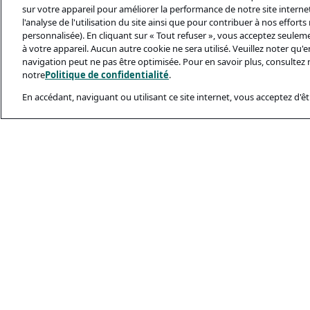
sur votre appareil pour améliorer la performance de notre site internet,
l'analyse de l'utilisation du site ainsi que pour contribuer à nos effort
personnalisée). En cliquant sur « Tout refuser », vous acceptez seulem
à votre appareil. Aucun autre cookie ne sera utilisé. Veuillez noter qu
navigation peut ne pas être optimisée. Pour en savoir plus, consultez 
notre
Politique de confidentialité
.
En accédant, naviguant ou utilisant ce site internet, vous acceptez d'êtr
Documents Léga
Politique De Conf
Conditions D’utili
Politique Relativ
Sécurité Et Ham