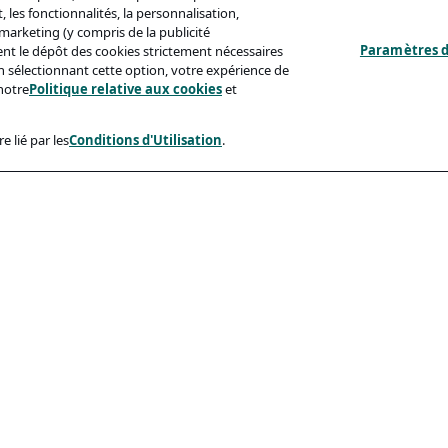
 les fonctionnalités, la personnalisation,
s marketing (y compris de la publicité
Paramètres d
ent le dépôt des cookies strictement nécessaires
'en sélectionnant cette option, votre expérience de
notre
Politique relative aux cookies
et
e lié par les
Conditions d'Utilisation
.
ux
Conformité
identialité
Accessibilite
sation
Code De Conduite
e Aux Cookies
eçonnage