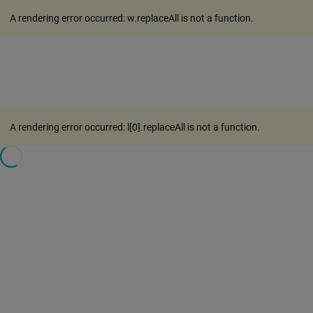
A rendering error occurred:
w.replaceAll is not a function
.
A rendering error occurred:
l[0].replaceAll is not a function
.