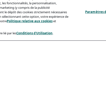
 les fonctionnalités, la personnalisation,
s marketing (y compris de la publicité
Paramètres d
ent le dépôt des cookies strictement nécessaires
'en sélectionnant cette option, votre expérience de
notre
Politique relative aux cookies
et
e lié par les
Conditions d'Utilisation
.
ux
Conformité
identialité
Accessibilite
sation
Code De Conduite
e Aux Cookies
eçonnage