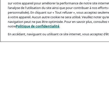
sur votre appareil pour améliorer la performance de notre site internet,
l'analyse de l'utilisation du site ainsi que pour contribuer à nos effort
personnalisée). En cliquant sur « Tout refuser », vous acceptez seulem
à votre appareil. Aucun autre cookie ne sera utilisé. Veuillez noter qu
navigation peut ne pas être optimisée. Pour en savoir plus, consultez 
notre
Politique de confidentialité
.
En accédant, naviguant ou utilisant ce site internet, vous acceptez d'êtr
Documents Léga
Politique De Conf
Conditions D’utili
Politique Relativ
Sécurité Et Ham