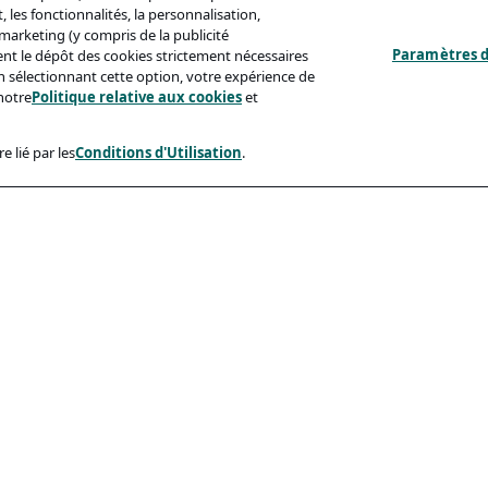
 les fonctionnalités, la personnalisation,
s marketing (y compris de la publicité
Paramètres d
ent le dépôt des cookies strictement nécessaires
'en sélectionnant cette option, votre expérience de
notre
Politique relative aux cookies
et
e lié par les
Conditions d'Utilisation
.
ux
Conformité
identialité
Accessibilite
sation
Code De Conduite
e Aux Cookies
eçonnage