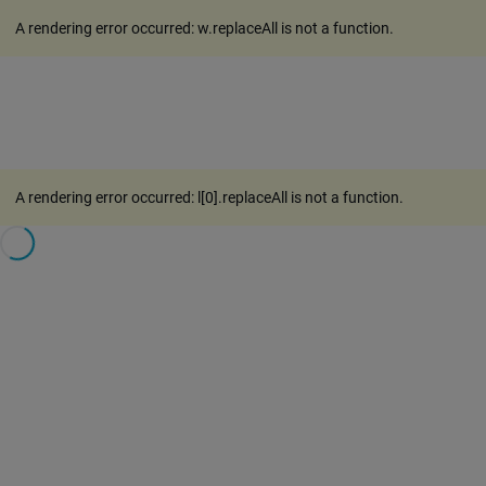
A rendering error occurred:
w.replaceAll is not a function
.
A rendering error occurred:
l[0].replaceAll is not a function
.