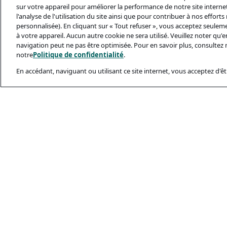
sur votre appareil pour améliorer la performance de notre site internet,
l'analyse de l'utilisation du site ainsi que pour contribuer à nos effort
personnalisée). En cliquant sur « Tout refuser », vous acceptez seulem
à votre appareil. Aucun autre cookie ne sera utilisé. Veuillez noter qu
navigation peut ne pas être optimisée. Pour en savoir plus, consultez 
notre
Politique de confidentialité
.
En accédant, naviguant ou utilisant ce site internet, vous acceptez d'êtr
Documents Léga
Politique De Conf
Conditions D’utili
Politique Relativ
Sécurité Et Ham