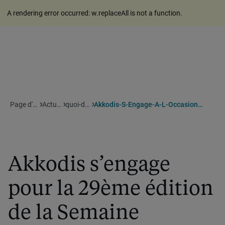
A rendering error occurred:
w.replaceAll is not a function
.
Page d'accueil
Actualites
quoi-de-neuf
Akkodis-S-Engage-A-L-Occasion-De-La-Seeph-2025
Akkodis s’engage
pour la 29ème édition
de la Semaine