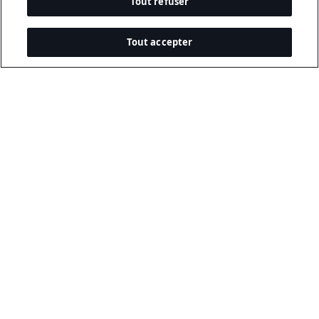
Tout refuser
Tout accepter
Leader Technologique mondial
qui donne vie à l’incroyable.
Politique de confidentialité