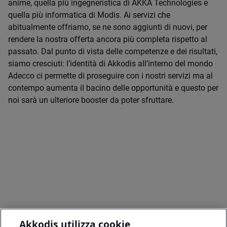
anime, quella più ingegneristica di AKKA Technologies e
quella più informatica di Modis. Ai servizi che
abitualmente offriamo, se ne sono aggiunti di nuovi, per
rendere la nostra offerta ancora più completa rispetto al
passato. Dal punto di vista delle competenze e dei risultati,
siamo cresciuti: l’identità di Akkodis all’interno del mondo
Adecco ci permette di proseguire con i nostri servizi ma al
contempo aumenta il bacino delle opportunità e questo per
noi sarà un ulteriore booster da poter sfruttare.
Akkodis utilizza cookie