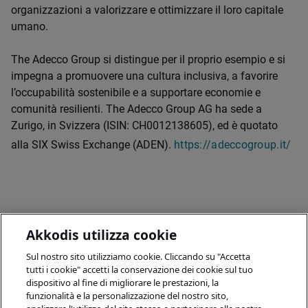
organizzazioni a valorizzare e ottimizzare il loro capitale
umano.
The Adecco Group si distingue per il proprio esempio e si
impegna a promuovere una cultura inclusiva, a favorire
l’occupabilità sostenibile e a supportare economie e
comunità resilienti. The Adecco Group AG ha sede a
Zurigo, in Svizzera (ISIN: CH0012138605), ed è quotato
alla SIX Swiss Exchange (ADEN).
https://adeccogroup.it/
Akkodis utilizza cookie
Sul nostro sito utilizziamo cookie. Cliccando su "Accetta
tutti i cookie" accetti la conservazione dei cookie sul tuo
dispositivo al fine di migliorare le prestazioni, la
funzionalità e la personalizzazione del nostro sito,