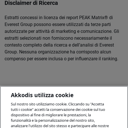
Disclaimer di Ricerca
Estratti concessi in licenza dei report PEAK Matrix® di
Everest Group possono essere utilizzati da terze parti
autorizzate per attività di marketing e comunicazione. Gli
estratti selezionati non forniscono necessariamente il
contesto completo della ricerca e dell’analisi di Everest
Group. Nessuna organizzazione ha corrisposto alcun
compenso per essere inclusa o per influenzare il ranking.
Akkodis utilizza cookie
Sul nostro sito utilizziamo cookie. Cliccando su "Accetta
tutti i cookie" accetti la conservazione dei cookie sul tuo
dispositivo al fine di migliorare le prestazioni, la
funzionalità e la personalizzazione del nostro sito,
analizzare l'utilizzo del sito stesso e partecipare alle nostre