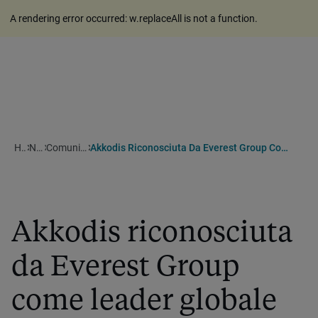
A rendering error occurred:
w.replaceAll is not a function
.
Home
Notizie
Comunicati stampa
Akkodis Riconosciuta Da Everest Group Come Leader Globale Nei Veicoli Definiti Dal Software
Akkodis riconosciuta
da Everest Group
come leader globale