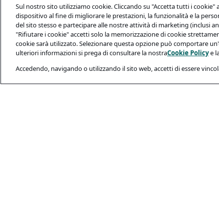
Sul nostro sito utilizziamo cookie. Cliccando su "Accetta tutti i cookie"
dispositivo al fine di migliorare le prestazioni, la funzionalità e la perso
del sito stesso e partecipare alle nostre attività di marketing (inclusi a
"Rifiutare i cookie" accetti solo la memorizzazione di cookie strettame
cookie sarà utilizzato. Selezionare questa opzione può comportare un
ulteriori informazioni si prega di consultare la nostra
Cookie Policy
e l
Accedendo, navigando o utilizzando il sito web, accetti di essere vincol
Legale e Privacy
Informativa Sulla
Informativa Cook
Condizioni-Uso
Sicurezza Dei Ca