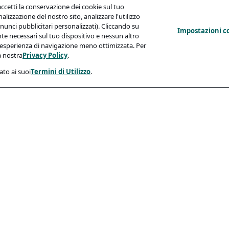
 accetti la conservazione dei cookie sul tuo
nalizzazione del nostro sito, analizzare l'utilizzo
nnunci pubblicitari personalizzati). Cliccando su
Impostazioni c
nte necessari sul tuo dispositivo e nessun altro
'esperienza di navigazione meno ottimizzata. Per
a nostra
Privacy Policy
.
ato ai suoi
Termini di Utilizzo
.
Conformità
 Privacy
Accessibilità
ie
Codice Di Condotta
ndidati