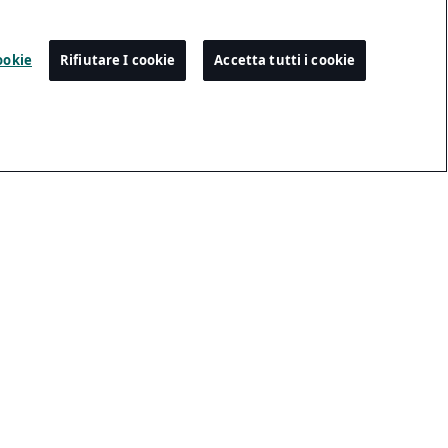
ookie
Rifiutare I cookie
Accetta tutti i cookie
Impostazioni
Cookie Preference Center
Email Opt-In
Email Unsubscribe