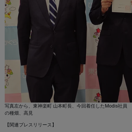
写真左から、東神楽町 山本町長、今回着任したModis社員
の種畑、高見
【関連プレスリリース】