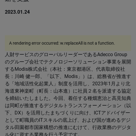
2023.01.24
A rendering error occurred:
w.replaceAll is not a function
.
人財サービスのグローバルリーダーであるAdecco Group
のグループ会社でテクノロジーソリューション事業を展開
するModis株式会社（本社：東京都港区、代表取締役社
長：川崎 健一郎、「以下、Modis」）は、総務省が推進す
る「地域活性化起業人」制度を活用し、2023年1月より北
海道東神楽町（町長：山本進）に社員２名を派遣する協定
を締結いたしました。今回、着任する種畑恵治と高見知典
は同町が推進するデジタルトランスフォーメーション（以
下、DX）を活用したまちづくりに向け、ICTアドバイザー
として町職員のITスキルの底上げ、および国が進めるデジ
タル田園都市国家構想の推進にむけて、行政業務のデジタ
ル化に資する業務を行う予定です。