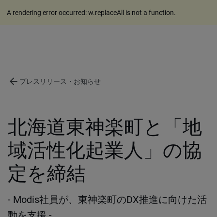
A rendering error occurred:
w.replaceAll is not a function
.
arrow_back
プレスリリース・お知らせ
北海道東神楽町と「地
域活性化起業人」の協
定を締結
- Modis社員が、東神楽町のDX推進に向けた活
動を支援 -