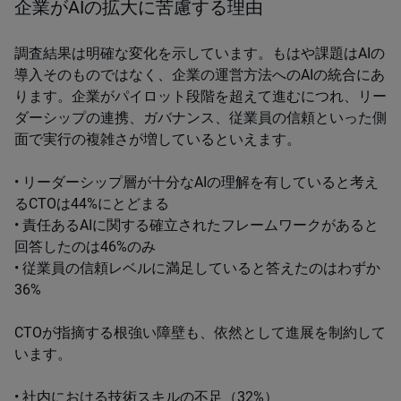
企業がAIの拡大に苦慮する理由
調査結果は明確な変化を示しています。もはや課題はAIの
導入そのものではなく、企業の運営方法へのAIの統合にあ
ります。企業がパイロット段階を超えて進むにつれ、リー
ダーシップの連携、ガバナンス、従業員の信頼といった側
面で実行の複雑さが増しているといえます。
• リーダーシップ層が十分なAIの理解を有していると考え
るCTOは44%にとどまる
• 責任あるAIに関する確立されたフレームワークがあると
回答したのは46%のみ
• 従業員の信頼レベルに満足していると答えたのはわずか
36%
CTOが指摘する根強い障壁も、依然として進展を制約して
います。
• 社内における技術スキルの不足（32%）