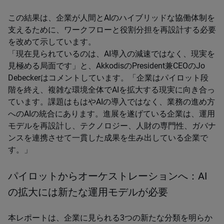
この結果は、企業が人間とAIのハイブリッドな協働体制を
支えるために、ワークフローと役割分担を再設計する必要
を改めて示しています。
「現在見られているのは、AI導入の減速ではなく、現実を
見極める局面です」と、AkkodisのPresident兼CEOのJo
Debeckerはコメントしています。「企業はパイロット段
階を終え、複雑な環境全体でAIを拡大する現実に向き合っ
ています。課題はもはやAIの導入ではなく、業務の進め方
へのAIの統合にあります。進展を遂げている企業は、運用
モデルを再設計し、テクノロジー、人財の専門性、ガバナ
ンスを連携させて一貫した成果を生み出している企業で
す。」
パイロットからオーケストレーションへ：AI
の拡大には新たな運用モデルが必要
本レポートは、企業に見られる3つの新たな分類を明らか