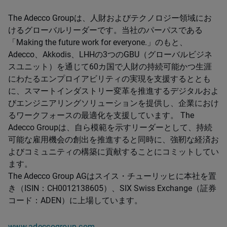
The Adecco Groupは、人財およびテクノロジー領域にお
けるグローバルリーダーです。当社のパーパスである
「Making the future work for everyone.」のもと、
Adecco、Akkodis、LHHの3つのGBU（グローバルビジネ
スユニット）を通じて60カ国で人財の持続可能かつ生涯
にわたるエンプロイアビリティの実現を支援するととも
に、スマートインダストリー変革を推進するデジタルおよ
びエンジニアリングソリューションを提供し、企業におけ
るワークフォースの最適化を支援しています。 The
Adecco Groupは、自ら模範を示すリーダーとして、持続
可能な雇用機会の創出を推進すると同時に、強靭な経済お
よびコミュニティの構築に貢献することにコミットしてい
ます。
The Adecco Group AGはスイス・チューリッヒに本社を置
き（ISIN：CH0012138605）、SIX Swiss Exchange（証券
コード：ADEN）に上場しています。
www.adeccogroup.com