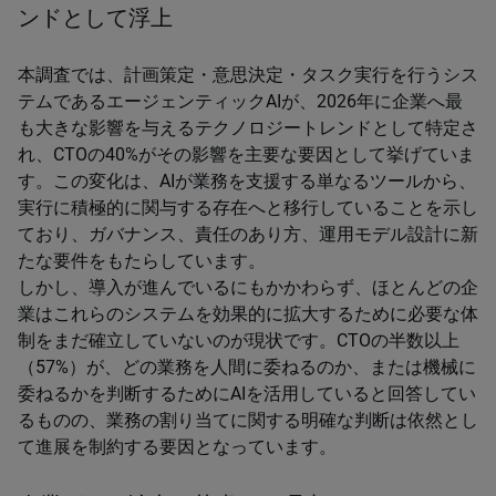
ンドとして浮上
本調査では、計画策定・意思決定・タスク実行を行うシス
テムであるエージェンティックAIが、2026年に企業へ最
も大きな影響を与えるテクノロジートレンドとして特定さ
れ、CTOの40%がその影響を主要な要因として挙げていま
す。この変化は、AIが業務を支援する単なるツールから、
実行に積極的に関与する存在へと移行していることを示し
ており、ガバナンス、責任のあり方、運用モデル設計に新
たな要件をもたらしています。
しかし、導入が進んでいるにもかかわらず、ほとんどの企
業はこれらのシステムを効果的に拡大するために必要な体
制をまだ確立していないのが現状です。CTOの半数以上
（57%）が、どの業務を人間に委ねるのか、または機械に
委ねるかを判断するためにAIを活用していると回答してい
るものの、業務の割り当てに関する明確な判断は依然とし
て進展を制約する要因となっています。