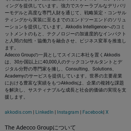
ィングを提供しています。強力でスケーラブルなデリバリ
ーモデルと高度な専門人財を通じて、戦略策定・コンサル
ティングから実装に至るまでのエンドツーエンドのソリュ
ーションを提供しています。Akkodis Intelligenceへのコミ
ットメントのもと、テクノロジーの加速度的なインパクト
と人間の知性・協働力を融合させ、ビジネス変革を推進し
ます。
Adecco Groupの一員としてスイスに本社を置くAkkodis
は、30か国以上に40,000人のテックコンサルタントとデ
ジタル分野の専門家を擁し、Consulting、Solutions、
Academyのサービスを提供しています。世界の主要産業
における豊富な実績をもつAkkodisは、企業の複雑な課題
を解決し、サスティナブルな成長と社会的価値の実現を支
援します。
akkodis.com
|
LinkedIn
|
Instagram
|
Facebook
|
X
The Adecco Groupについて