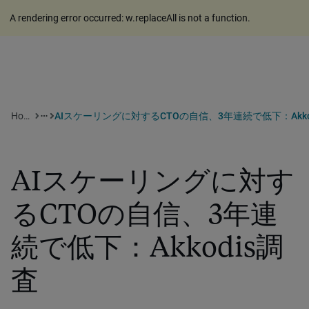
A rendering error occurred:
w.replaceAll is not a function
.
Home
more_horiz
AIスケーリングに対す
るCTOの自信、3年連
続で低下：Akkodis調
査