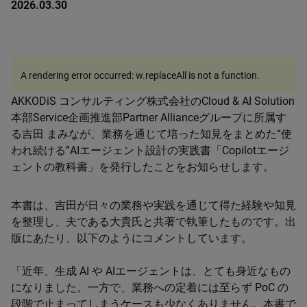
2026.03.30
A rendering error occurred:
w.replaceAll is not a function
.
AKKODiS コンサルティング株式会社のCloud & AI Solution
本部Service企画推進部Partner Allianceグループに所属す
る吉田 まみなが、業務を通じて培った知見をまとめた“使
われ続ける”AIエージェント設計の実践書「Copilotエージ
ェントの教科書」を発行したことをお知らせします。
本書は、吉田が日々の業務や実践を通じて得た経験や知見
を整理し、夫である大貴氏と共著で執筆したものです。出
版にあたり、以下のようにコメントしています。
「近年、生成 AI や AIエージェントは、とても身近なもの
になりました。一方で、業務への定着には至らず PoC の
段階で止まってしまうケースも少なくありません。本書で