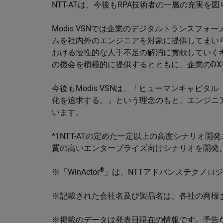
NTT-ATは、今後もRPA技術者の一層の充実
Modis VSNでは企業のデジタルトランスフ
ムを社内外のエンジニアを対象に提供してまいり
おける慢性的な人手不足の解消に貢献していく
の機会を積極的に提供するとともに、企業のD
今後もModis VSNは、「ヒューマンキャピ
化を追求する。」という理念のもと、エンジニ
います。
*1NTT-ATの定めた一定以上の高度シナリオ
質の高いエンタープライズ向けシナリオを開発
®
※「WinActor
」は、NTTアドバンステクノロ
※記載された会社名及び製品名は、各社の商標
※掲載のデータは発表日現在の情報です。予告