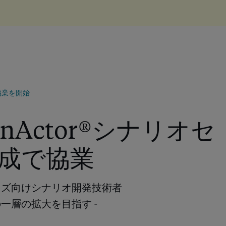
協業を開始
inActor®シナリオセ
成で協業
プライズ向けシナリオ開発技術者
一層の拡大を目指す -