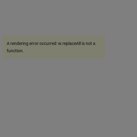
A rendering error occurred:
w.replaceAll is not a
function
.