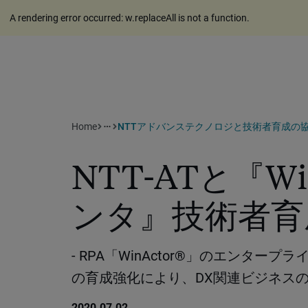
A rendering error occurred:
w.replaceAll is not a function
.
Home
NTTアドバンステクノロジと技術者育成の
more_horiz
NTT-ATと『W
ンタ』技術者育
- RPA「WinActor®」のエンター
の育成強化により、DX関連ビジネスの
2020.07.02