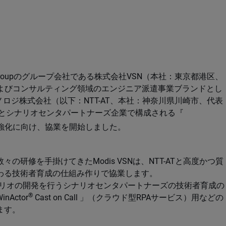
Groupのグループ会社である株式会社VSN（本社：東京都港区、
Dおよびコンサルティング領域のエンジニア派遣事業ブランドとし
テクノロジ株式会社（以下：NTT-AT、本社：神奈川県川崎市、代表
などとシナリオセンタパートナーズ企業で構成される『
の強化に向け、協業を開始しました。
研修を手掛けてきたModis VSNは、NTT-ATと高度かつ質
わる技術者育成の仕組み作りで協業します。
ナリオの開発を行うシナリオセンタパートナーズの技術者育成の
®
Actor
Cast on Call 」（クラウド型RPAサービス）用などの
ます。