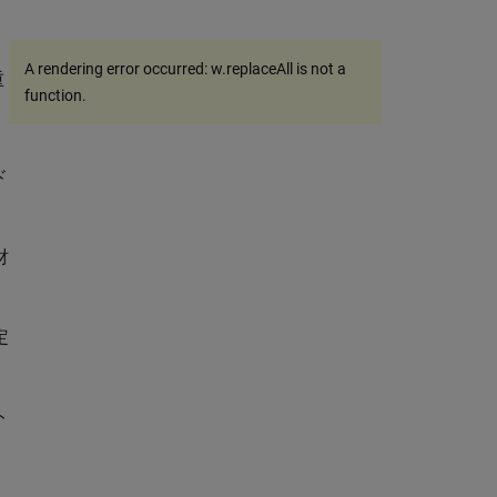
A rendering error occurred:
w.replaceAll is not a
重
function
.
ド
財
定
、
ト
、