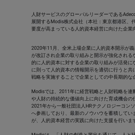
人財サービスのグローバルリーダーであるAdecc
展開するModis株式会社（本社：東京都港区、
要度が高まっている人的資本経営に向けた企業
2020年11月、全米上場企業に人的資本開示
が改訂され企業の取り組みと開示が強化されるな
的に人的資本に対する企業の取り組みが活発になっ
に則って人的資本の情報開示を適切に行うと共
戦略を実施することで企業としての中長期的な
Modisでは、2011年に経営戦略と人財戦略
や人財の持続的な価値向上に向けた育成機会の
2021年から一般社団法人HRテクノロジーコン
へ参画しており、最新のノウハウを蓄積してい
が、人的資本経営の実践に向けた支援を行いま
Modisは、「人財の創造と輩出を通じて、人