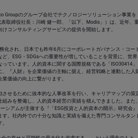
o Groupのグループ会社でテクノロジーソリューション事業を
代表取締役社長：川崎 健一郎、「以下、Modis」）は、近年、
向けコンサルティングサービスの提供を開始します。
が義務化され、日本でも昨年6月にコーポレートガバナンス・コー
ど、ESG・SDGsへの重要性が増していることを背景に、世界
ています。人的資本に関する国際規格である「ISO30414」
に、『人財』を企業価値の主軸に据え、経営戦略と連動した人
企業価値の向上に繋がります。
を連動させるために抜本的な人事改革を行い、キャリアマップの策
仕組みを整備し、人的資本経営の実績を積んできました。また
ソーシアムが主催する『「ESG投資と人的資本の開示」研究会』
ます。社内外での十分な知識と実績を備えた専門コンサルタン
す。
と社会の幸せと可能性の最大化を追求する。」という理念のもと