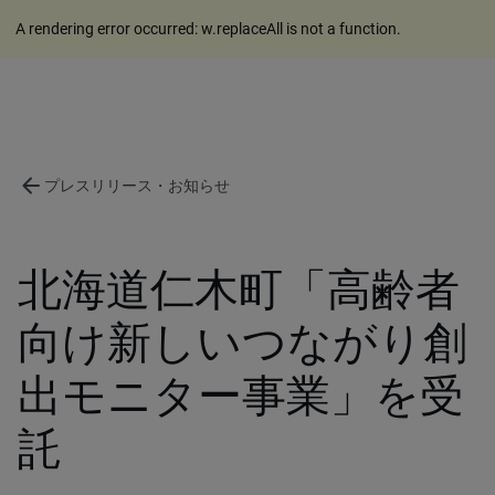
A rendering error occurred:
w.replaceAll is not a function
.
arrow_back
プレスリリース・お知らせ
北海道仁木町「高齢者
向け新しいつながり創
出モニター事業」を受
託