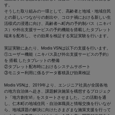
す。
そうした取り組みの一環として、高齢者と地域・地域住民
との新しいつながりの創出や、コロナ禍における新しい生
活様式の浸透に向け、高齢者へ町内の予約制バス（ニキバ
ス）や外出支援サービスの予約機能を搭載したタブレット
端末を配布し、その効果を検証する実証実験を行います。
実証実験にあたり、Modis VSNは以下の支援を行います。
①ユーザー機能（ニキバス及び外出支援サービスの予約）
を 搭載 したタブレットの整備
②タブレット配布時におけるシステムサポート
③モニター利用に係るデータ蓄積及び効果検証
Modis VSNは、2019年より、エンジニア社員が全国各地
の地方自治体へ赴き、課題解決施策を構想するプロジェク
ト「地方創生VI」をスタートさせました。この活動を通
し、仁木町の地域住民・自治体職員と情報交換を行いなが
ら、地域課題の解決に向けたさまざまな施策支援を行って