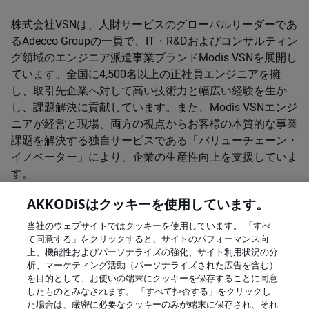
株式会社VSNは、人財サービスのグローバルリーダーであ
るAdecco Groupの一員で、IT・R&Dおよびコンサルティン
グ領域のエンジニア派遣事業ブランドModis VSNを展開し
ています。全国に4,500名以上の正社員エンジニアを擁
し、取引先企業へ対して高い技術力と幅広い経験を生か
し、課題解決に貢献しています。また、Modis VSNエンジ
ニアが経営と現場、両方の視点からお客様の本質的な事業
課題を解決する独自サービスである「バリューチェーン・
イノベーター」により、企業の生産性向上を支援していま
す。
AKKODiSはクッキーを使用しています。
Modis VSNウェブサイト
当社のウェブサイトではクッキーを使用しています。 「すべ
「バリューチェーン・イノベーター」について
て同意する」をクリックすると、サイトのパフォーマンス向
上、機能性およびパーソナライズの強化、サイト利用状況の分
析、マーケティング活動（パーソナライズされた広告を含む）
を目的として、お使いの端末にクッキーを保存することに同意
したものとみなされます。 「すべて拒否する」をクリックし
た場合は、厳密に必要なクッキーのみが端末に保存され、それ
A rendering error occurred:
me.replaceAll is not a function
.