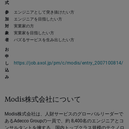
式
参
エンジニアとして突き抜けたい方
加
エンジニアを目指したい方
対
実業家の方
象
実業家を目指したい方
者
バズるサービスを生み出したい方
お
申
https://job.axol.jp/pm/c/modis/entry_2007100814/
し
込
み
Modis株式会社について
Modis株式会社は、人財サービスのグローバルリーダーで
あるAdecco Groupの一員で、約 8,400名のエンジニアとコ
ンサルタントを擁する、国内トップクラス規模のテクノロ