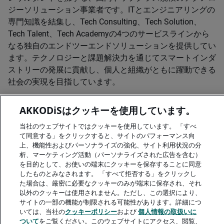
ジーソリューション事業者です。ITとエンジニアリングの
専門知識を結集し、Tech Consulting、Tech Solution、
Tech Talent、Tech Academyの4つのサービスラインから
なる独自のエンドツーエンドソリューションを提供してい
ます。テクノロジーと課題解決力を通じてスマートインダ
ストリーの発展に貢献し、個人と組織がともに躍動できる
社会の実現を目指しています。
Modisウェブサイト
AKKODiSはクッキーを使用しています。
「バリューチェーン・イノベーター」について
当社のウェブサイトではクッキーを使用しています。 「すべ
て同意する」をクリックすると、サイトのパフォーマンス向
上、機能性およびパーソナライズの強化、サイト利用状況の分
析、マーケティング活動（パーソナライズされた広告を含む）
を目的として、お使いの端末にクッキーを保存することに同意
したものとみなされます。 「すべて拒否する」をクリックし
A rendering error occurred:
me.replaceAll is not a function
.
た場合は、厳密に必要なクッキーのみが端末に保存され、それ
以外のクッキーは使用されません。ただし、この選択により、
サイトの一部の機能が制限される可能性があります。詳細につ
いては、当社の
クッキーポリシー
および
個人情報の取扱いに
ついて
をご覧ください。このウェブサイトにアクセス、閲覧、