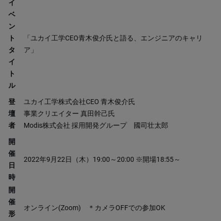
イ
ベ
ン
ト
「ユカイ工学CEO青木俊介氏と語る、エンジニアのキャリ
タ
ア」
イ
ト
ル
登
ユカイ工学株式会社CEO 青木俊介氏
壇
事業クリエイター 真田幹己氏
者
Modis株式会社 採用開発グループ 國司壮太郎
開
催
2022年9月22日（木）19:00～20:00 ※開場18:55～
日
時
開
催
オンライン(Zoom) ＊カメラOFFでの参加OK
形