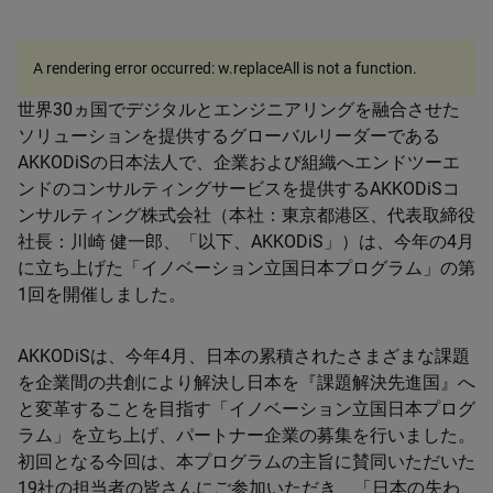
A rendering error occurred:
w.replaceAll is not a function
.
世界30ヵ国でデジタルとエンジニアリングを融合させた
ソリューションを提供するグローバルリーダーである
AKKODiSの日本法人で、企業および組織へエンドツーエ
ンドのコンサルティングサービスを提供するAKKODiSコ
ンサルティング株式会社（本社：東京都港区、代表取締役
社長：川崎 健一郎、「以下、AKKODiS」）は、今年の4月
に立ち上げた「イノベーション立国日本プログラム」の第
1回を開催しました。
AKKODiSは、今年4月、日本の累積されたさまざまな課題
を企業間の共創により解決し日本を『課題解決先進国』へ
と変革することを目指す「イノベーション立国日本プログ
ラム」を立ち上げ、パートナー企業の募集を行いました。
初回となる今回は、本プログラムの主旨に賛同いただいた
19社の担当者の皆さんにご参加いただき、「日本の失わ