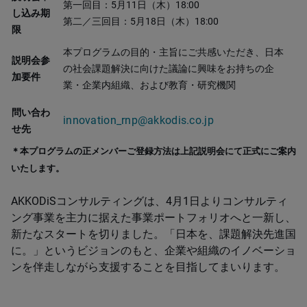
第一回目：5月11日（木）18:00
し込み期
第二／三回目：5月18日（木）18:00
限
本プログラムの目的・主旨にご共感いただき、日本
説明会参
の社会課題解決に向けた議論に興味をお持ちの企
加要件
業・企業内組織、および教育・研究機関
問い合わ
innovation_rnp@akkodis.co.jp
せ先
＊本プログラムの正メンバーご登録方法は上記説明会にて正式にご案内
いたします。
AKKODiSコンサルティングは、4月1日よりコンサルティ
ング事業を主力に据えた事業ポートフォリオへと一新し、
新たなスタートを切りました。「日本を、課題解決先進国
に。」というビジョンのもと、企業や組織のイノベーショ
ンを伴走しながら支援することを目指してまいります。