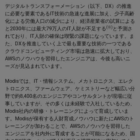
デジタルトランスフォーメーション（以下、DX）の推進
に必要な要素であるIT技術の急速な進展に加え、少子高齢
化による労働人口の減少により、経済産業省の試算による
(※)
と2030年には最大79万人のIT人財が不足する
と予測さ
れており、IT人財の確保は喫緊の課題になっています。ま
た、DXを推進していく上で最も重要な技術の一つである
クラウドコンピューティング市場は急速に拡大しており、
AWSのノウハウを習得したエンジニアは、今後も高いニ
ーズが見込まれています。
Modisでは、IT・情報システム、メカトロニクス、エレク
トロニクス、ファームウェア、ケミストリーなど幅広い分
野で約8,400名のエンジニアやコンサルタントが現場に従
事していますが、その多くは未経験で入社しているため、
Modis社内の研修・トレーニングによって育成していま
す。Modisが保有する人財育成ノウハウに新たにAWSのト
レーニングが加わることで、AWSのノウハウを習得した
エンジニアを社内外に育成することが可能になるため、国