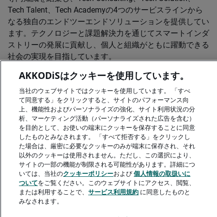
Tech Talent、Tech Academyの4つのサービスラインから
なる独自のエンドツーエンドソリューションを提供してい
ます。テクノロジーと課題解決力を通じてスマートインダ
ストリーの発展に貢献し、個人と組織がともに躍動できる
社会の実現を目指しています。
AKKODiSはクッキーを使用しています。
Modisウェブサイト
当社のウェブサイトではクッキーを使用しています。 「すべ
「バリューチェーン・イノベーター」について
て同意する」をクリックすると、サイトのパフォーマンス向
上、機能性およびパーソナライズの強化、サイト利用状況の分
析、マーケティング活動（パーソナライズされた広告を含む）
を目的として、お使いの端末にクッキーを保存することに同意
したものとみなされます。 「すべて拒否する」をクリックし
た場合は、厳密に必要なクッキーのみが端末に保存され、それ
A rendering error occurred:
me.replaceAll is not a function
.
以外のクッキーは使用されません。ただし、この選択により、
サイトの一部の機能が制限される可能性があります。詳細につ
いては、当社の
クッキーポリシー
および
個人情報の取扱いに
ついて
をご覧ください。このウェブサイトにアクセス、閲覧、
または利用することで、
サービス利用規約
に同意したものと
みなされます。