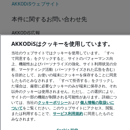
AKKODiSウェブサイト
本件に関するお問い合わせ先
AKKODiS広報
E.
akkodis_pr@akkodis.co.jp
AKKODiSはクッキーを使用しています。
当社のウェブサイトではクッキーを使用しています。 「すべ
て同意する」をクリックすると、サイトのパフォーマンス向
上、機能性およびパーソナライズの強化、サイト利用状況の分
析、マーケティング活動（パーソナライズされた広告を含む）
A rendering error occurred:
me.replaceAll is not a function
.
を目的として、お使いの端末にクッキーを保存することに同意
したものとみなされます。 「すべて拒否する」をクリックし
た場合は、厳密に必要なクッキーのみが端末に保存され、それ
以外のクッキーは使用されません。ただし、この選択により、
サイトの一部の機能が制限される可能性があります。詳細につ
いては、当社の
クッキーポリシー
および
個人情報の取扱いに
ついて
をご覧ください。このウェブサイトにアクセス、閲覧、
または利用することで、
サービス利用規約
に同意したものと
みなされます。