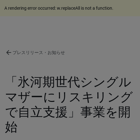
A rendering error occurred:
w.replaceAll is not a function
.
arrow_back
プレスリリース・お知らせ
「氷河期世代シングル
マザーにリスキリング
で自立支援」事業を開
始