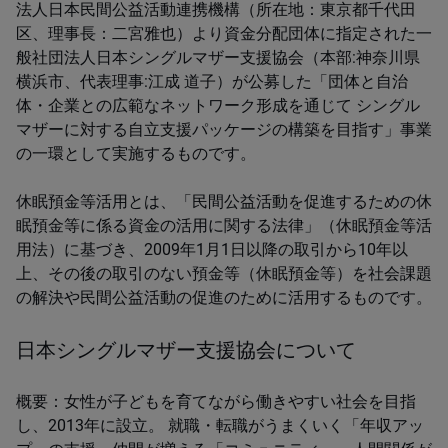
法人日本民間公益活動連携機構（所在地：東京都千代田
区、理事長：二宮雅也）より資金分配団体に指定された一
般社団法人日本シングルマザー支援協会（本部:神奈川県
横浜市、代表理事:江成 道子）が公募した「団体と自治
体・企業との広範なネットワーク形成を通じて シングル
マザーに対する自立支援パッケージの構築を目指す」事業
の一環として実施するものです。
休眠預金等活用とは、「民間公益活動を促進するための休
眠預金等に係る資金の活用に関する法律」（休眠預金等活
用法）に基づき、2009年1月1日以降の取引から10年以
上、その後の取引のない預金等（休眠預金等）を社会課題
の解決や民間公益活動の促進のために活用するものです。
日本シングルマザー支援協会について
概要：女性が子どもを育てながら働きやすい社会を目指
し、2013年に設立。 就職・転職がうまくいく「年収アッ