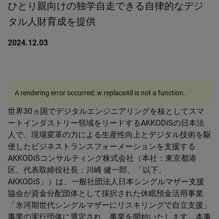
ひとり親向けの独学自走できる自律的なデジ
タル人財育成を提供
2024.12.03
A rendering error occurred:
w.replaceAll is not a function
.
世界30ヵ国でデジタルエンジニアリングを核としてスマ
ートインダストリー領域をリードするAKKODiSの日本法
人で、現場変革の力による生産性向上とデジタル技術を駆
使したビジネストランスフォーメーションを支援する
AKKODiSコンサルティング株式会社（本社：東京都港
区、代表取締役社長：川崎 健一郎、「以下、
AKKODiS」）は、一般社団法人日本シングルマザー支援
協会が資金分配団体として採択された休眠預金活用事業
「氷河期世代シングルマザーにリスキリングで自立支援」
事業の実行団体に選定され、事業を開始いたします。本事