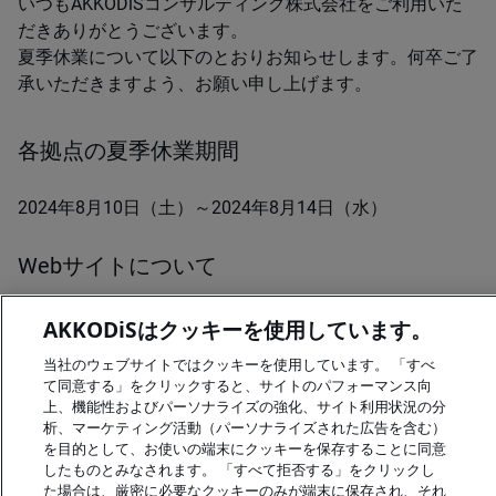
いつもAKKODiSコンサルティング株式会社をご利用いた
だきありがとうございます。
夏季休業について以下のとおりお知らせします。何卒ご了
承いただきますよう、お願い申し上げます。
各拠点の夏季休業期間
2024年8月10日（土）～2024年8月14日（水）
Webサイトについて
Webサイトについては、通常どおりご利用いただけます。
AKKODiSはクッキーを使用しています。
休業期間中にいただいたお問い合せについては、営業開始
当社のウェブサイトではクッキーを使用しています。 「すべ
日以降に順次回答させていただきます。
て同意する」をクリックすると、サイトのパフォーマンス向
皆さまには大変ご不便をおかけいたしますが、何卒ご理解
上、機能性およびパーソナライズの強化、サイト利用状況の分
析、マーケティング活動（パーソナライズされた広告を含む）
の程お願い申し上げます。
を目的として、お使いの端末にクッキーを保存することに同意
したものとみなされます。 「すべて拒否する」をクリックし
た場合は、厳密に必要なクッキーのみが端末に保存され、それ