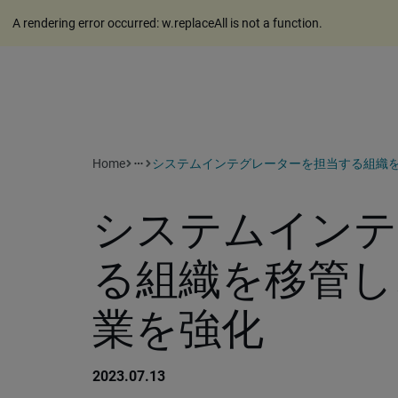
A rendering error occurred:
w.replaceAll is not a function
.
Home
システムインテグレーターを担当する組織
more_horiz
システムインテ
る組織を移管し
業を強化
2023.07.13