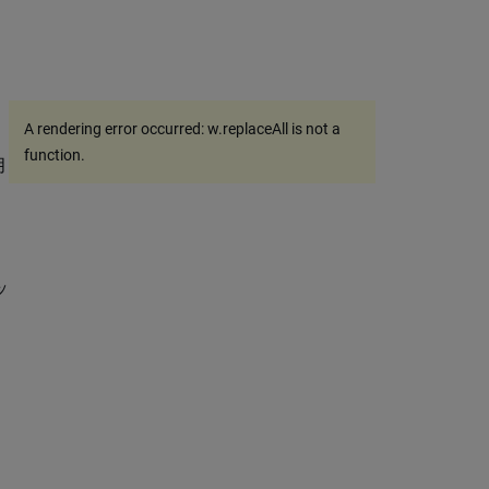
A rendering error occurred:
w.replaceAll is not a
function
.
月
ッ