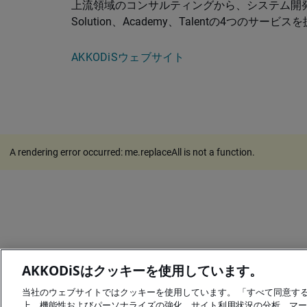
上流領域のコンサルティングから、システム開発、
Solution、Academy、Talentの4つ
AKKODiSウェブサイト
A rendering error occurred:
me.replaceAll is not a function
.
AKKODiSはクッキーを使用しています。
当社のウェブサイトではクッキーを使用しています。 「すべて同意す
上、機能性およびパーソナライズの強化、サイト利用状況の分析、マー