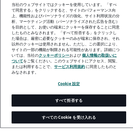
「バリューチェーン・イノベーター」について
当社のウェブサイトではクッキーを使用しています。 「すべ
て同意する」をクリックすると、サイトのパフォーマンス向
上、機能性およびパーソナライズの強化、サイト利用状況の分
析、マーケティング活動（パーソナライズされた広告を含む）
を目的として、お使いの端末にクッキーを保存することに同意
したものとみなされます。 「すべて拒否する」をクリックし
A rendering error occurred:
me.replaceAll is not a function
.
た場合は、厳密に必要なクッキーのみが端末に保存され、それ
以外のクッキーは使用されません。ただし、この選択により、
サイトの一部の機能が制限される可能性があります。詳細につ
いては、当社の
クッキーポリシー
および
個人情報の取扱いに
ついて
をご覧ください。このウェブサイトにアクセス、閲覧、
または利用することで、
サービス利用規約
に同意したものと
みなされます。
Cookie 設定
すべて拒否する
すべての Cookie を受け入れる