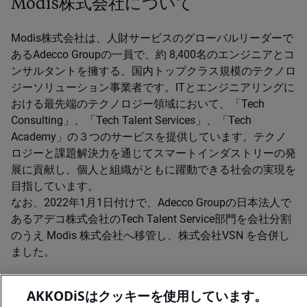
Modis株式会社について
Modis株式会社は、人財サービスのグローバルリーダーで
あるAdecco Groupの一員で、約 8,400名のエンジニアとコ
ンサルタントを擁する、国内トップクラス規模のテクノロ
ジーソリューション事業者です。ITとエンジニアリングに
おける最先端のテクノロジー領域において、「Tech
Consulting」、「Tech Talent Services」、「Tech
Academy」の３つのサービスを提供しています。テクノ
ロジーと課題解決力を通じてスマートインダストリーの発
展に貢献し、個人と組織がともに躍動できる社会の実現を
目指しています。
なお、2022年1月1日付けで、Adecco Groupの日本法人で
あるアデコ株式会社のTech Talent Service部門を会社分割
のうえ Modis 株式会社へ移管し、株式会社VSN を合併し
ました。
Modisウェブサイト
AKKODiSはクッキーを使用しています。