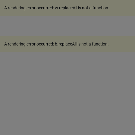
A rendering error occurred:
w.replaceAll is not a function
.
A rendering error occurred:
b.replaceAll is not a function
.