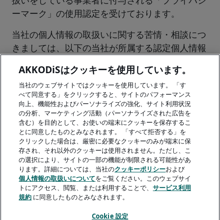
扱いをしている事業者に付与される「プライバシ
ーマーク」の使用認定を受けております。
当社の個人情報の取扱いに関する苦情・相談につ
きましては、以下の当社が所属する認定個人情報
保護団体の窓口に申し出することもできます。
AKKODiSはクッキーを使用しています。
一般財団法人日本情報経済社会推進協会 認定個
当社のウェブサイトではクッキーを使用しています。 「す
人情報保護団体事務局
べて同意する」をクリックすると、サイトのパフォーマンス
向上、機能性およびパーソナライズの強化、サイト利用状況
東京都港区六本木一丁目9番9号 六本木ファース
の分析、マーケティング活動（パーソナライズされた広告を
トビル内
含む）を目的として、お使いの端末にクッキーを保存するこ
とに同意したものとみなされます。 「すべて拒否する」を
TEL：0120-700-779
クリックした場合は、厳密に必要なクッキーのみが端末に保
存され、それ以外のクッキーは使用されません。ただし、こ
なお、上記の窓口は、当社のサービスに対する苦
の選択により、サイトの一部の機能が制限される可能性があ
情・相談は受け付けしておりませんので、ご注意
ります。詳細については、当社の
クッキーポリシー
および
個人情報の取扱いについて
をご覧ください。このウェブサイ
ください。
トにアクセス、閲覧、または利用することで、
サービス利用
規約
に同意したものとみなされます。
Cookie 設定