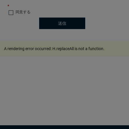
*
同意する
送信
A rendering error occurred:
H.replaceAll is not a function
.