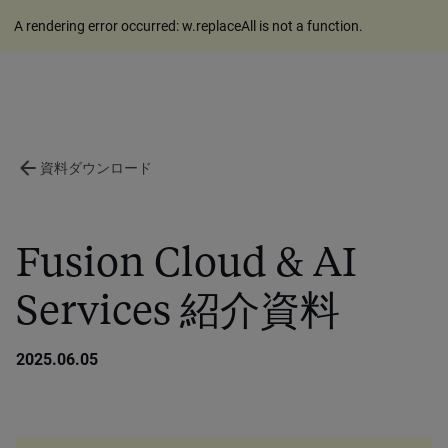
A rendering error occurred:
w.replaceAll is not a function
.
arrow_back
資料ダウンロード
Fusion Cloud & AI
Services 紹介資料
2025.06.05